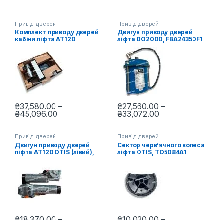
Привід дверей
Привід дверей
Комплект приводу дверей
Двигун приводу дверей
кабіни ліфта АТ120
ліфта DO2000, FBA24350F1
(правий), FAA24350UK1
₴
37,580.00
–
₴
27,560.00
–
Діапазон цін: від ₴37,580.00 до ₴45,096.0
Діапазон цін: в
₴
45,096.00
₴
33,072.00
Цей товар має кілька варіантів. Параметри можна вибрати н
Цей товар має кілька варіант
Привід дверей
Привід дверей
Двигун приводу дверей
Сектор черв’ячного колеса
ліфта АТ120 OTIS (лівий),
ліфта OTIS, ТО5084А1
FAA24350DJ2
₴
18,370.00
–
₴
10,020.00
–