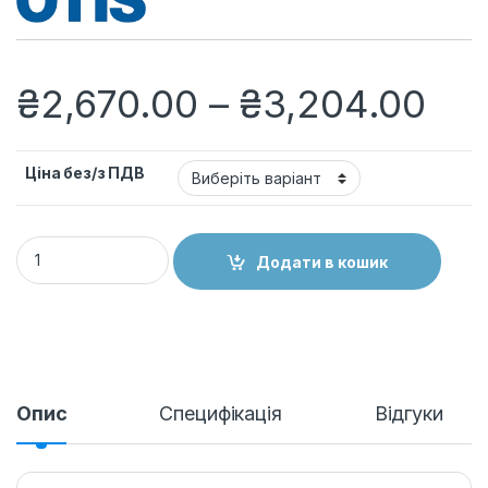
Діа
₴
2,670.00
–
₴
3,204.00
Ціна без/з ПДВ
Ремінь приводу дверей ліфта DO2000 (довжина 4 м) OTIS, 
Додати в кошик
Опис
Специфікація
Відгуки