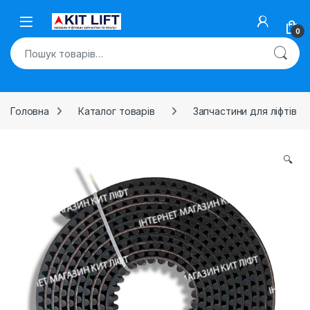
Skip to navigation
Skip to content
Open
0
Шукати:
Головна
Каталог товарів
Запчастини для ліфтів
🔍