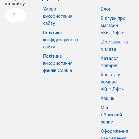
по сайту
Умови
Блог
Пошук:
використання
Відгуки про
сайту
магазин
Політика
«Кит Ліфт»
конфіденційності
Доставка та
сайту
оплата
Політика
Каталог
використання
товарів
файлів Cookie
Контакти
компанії
«Кит Ліфт»
Кошик
Мій
обліковий
запис
Оформлення
замовлення