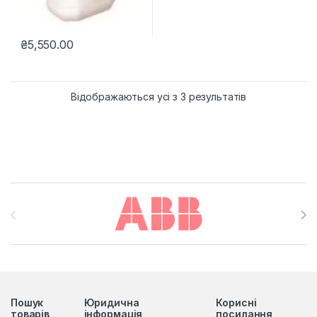
₴
5,550.00
Відображаються усі з 3 результатів
Brands Carousel
Пошук
Юридична
Корисні
товарів
інформація
посилання