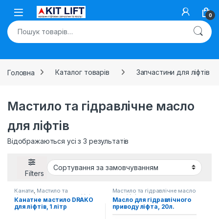
Skip to navigation
Skip to content
Open
0
Шукати:
Головна
Каталог товарів
Запчастини для ліфтів
Мастило та гідравлічне масло
для ліфтів
Відображаються усі з 3 результатів
Filters
Канати
,
Мастило та
Мастило та гідравлічне масло
гідравлічне масло для ліфтів
для ліфтів
Канатне мастило DRAKO
Масло для гідравлічного
для ліфтів, 1 літр
приводу ліфта, 20л.