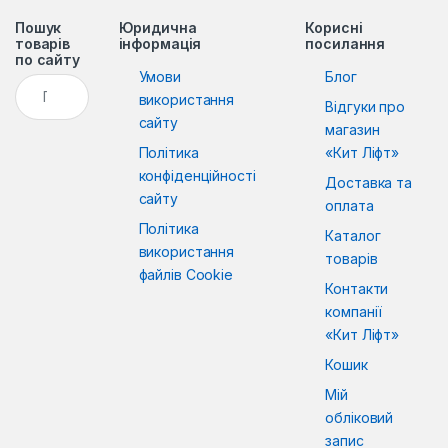
Пошук
Юридична
Корисні
товарів
інформація
посилання
по сайту
Умови
Блог
Пошук:
використання
Відгуки про
сайту
магазин
Політика
«Кит Ліфт»
конфіденційності
Доставка та
сайту
оплата
Політика
Каталог
використання
товарів
файлів Cookie
Контакти
компанії
«Кит Ліфт»
Кошик
Мій
обліковий
запис