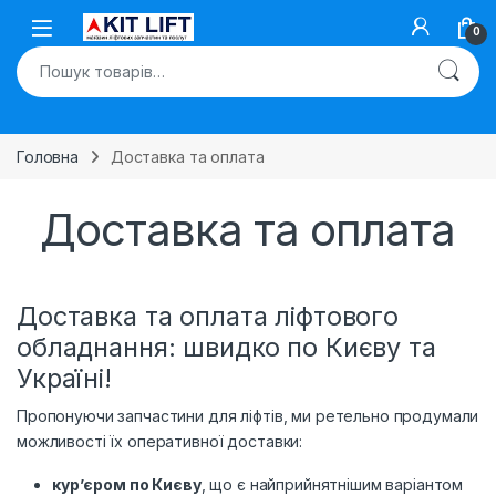
Skip to navigation
Skip to content
Open
0
Шукати:
Головна
Доставка та оплата
Доставка та оплата
Доставка та оплата ліфтового
обладнання: швидко по Києву та
Україні!
Пропонуючи запчастини для ліфтів, ми ретельно продумали
можливості їх оперативної доставки:
кур’єром по Києву
, що є найприйнятнішим варіантом