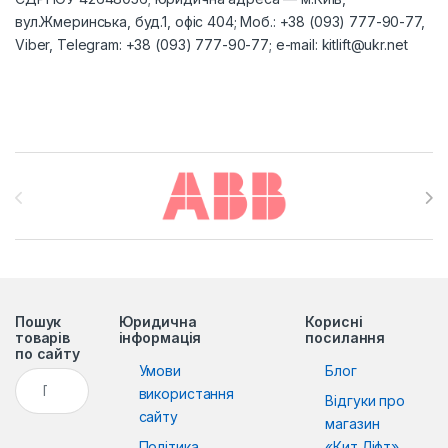
вул.Жмеринська, буд.1, офіс 404; Моб.: +38 (093) 777-90-77,
Viber, Telegram: +38 (093) 777-90-77; e-mail:
kitlift@ukr.net
Brands Carousel
Пошук
Юридична
Корисні
товарів
інформація
посилання
по сайту
Умови
Блог
Пошук:
використання
Відгуки про
сайту
магазин
Політика
«Кит Ліфт»