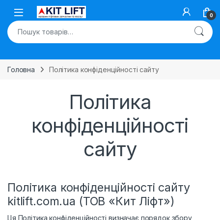
Skip to navigation
Skip to content
Open
0
Шукати:
Головна
Політика конфіденційності сайту
Політика
конфіденційності
сайту
Політика конфіденційності сайту
kitlift.com.ua (ТОВ «Кит Ліфт»)
Ця Політика конфіденційності визначає порядок збору,