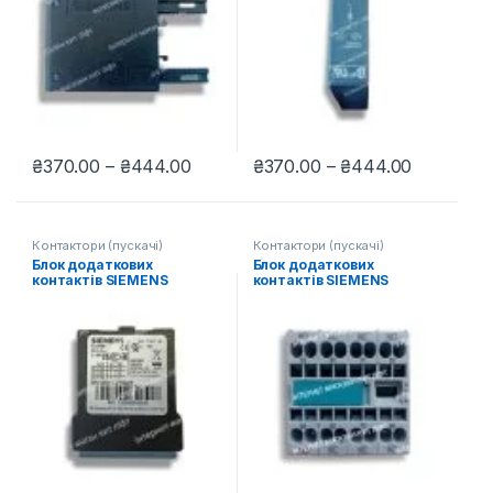
Діапазон цін: від ₴370.00 до ₴444
Діапазон 
₴
370.00
–
₴
444.00
₴
370.00
–
₴
444.00
Цей товар має кілька варіантів. Параметри можна вибрати н
Цей товар має кілька варіантів
Контактори (пускачі)
Контактори (пускачі)
Блок додаткових
Блок додаткових
контактів SIEMENS
контактів SIEMENS
2НО+2НЗ для ліфта,
2НО+2НЗ, 3RH1911-2FA22
3RH2911-2HA22