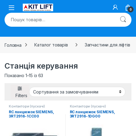
Skip to navigation
Skip to content
Open
0
Шукати:
Головна
Каталог товарів
Запчастини для ліфтів
Станція керування
Показано 1–15 із 63
Filters
Контактори (пускачі)
Контактори (пускачі)
RC ланцюжок SIEMENS,
RC ланцюжок SIEMENS,
3RT2916-1CC00
3RT2916-1DG00