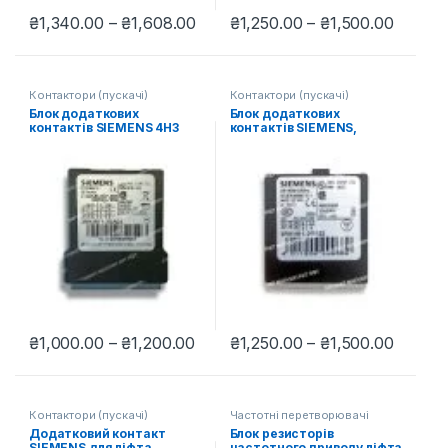
Діапазон цін: від ₴1,340.00 до 
Діапазо
₴
1,340.00
–
₴
1,608.00
₴
1,250.00
–
₴
1,500.00
Цей товар має кілька варіантів. Параметри можна вибрати н
Цей товар має кілька варіантів
Контактори (пускачі)
Контактори (пускачі)
Блок додаткових
Блок додаткових
контактів SIEMENS 4НЗ
контактів SIEMENS,
для ліфта, 3RH2911-2GA04
2НО+2НЗ, 3RH1911-2GA22
Діапазон цін: від ₴1,000.00 до ₴
Діапазо
₴
1,000.00
–
₴
1,200.00
₴
1,250.00
–
₴
1,500.00
Цей товар має кілька варіантів. Параметри можна вибрати н
Цей товар має кілька варіантів
Контактори (пускачі)
Частотні перетворювачі
Додатковий контакт
Блок резисторів
SIEMENS для ліфта,
частотного приводу ліфта