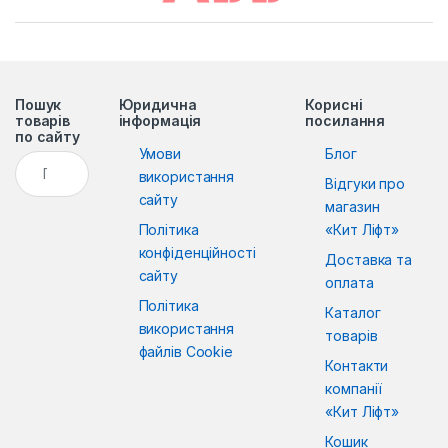
Пошук
Юридична
Корисні
товарів
інформація
посилання
по сайту
Умови
Блог
Пошук:
використання
Відгуки про
сайту
магазин
Політика
«Кит Ліфт»
конфіденційності
Доставка та
сайту
оплата
Політика
Каталог
використання
товарів
файлів Cookie
Контакти
компанії
«Кит Ліфт»
Кошик