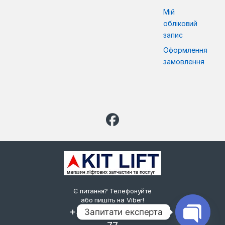
Мій
обліковий
запис
Оформлення
замовлення
Є питання? Телефонуйте
або пишіть на Viber!
+38 (093) 777-90-
Запитати експерта