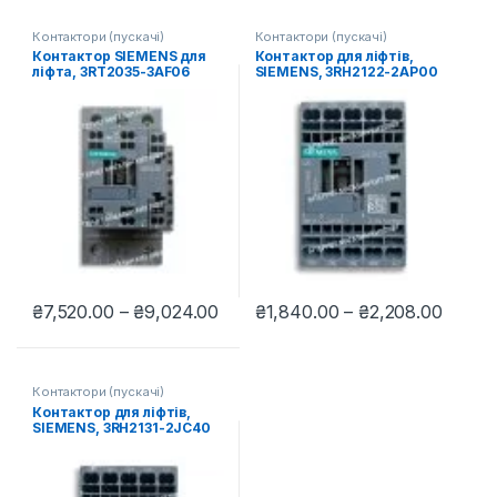
Контактори (пускачі)
Контактори (пускачі)
Контактор SIEMENS для
Контактор для ліфтів,
ліфта, 3RT2035-3AF06
SIEMENS, 3RH2122-2AP00
Діапазон цін: від ₴7,520.00 до 
Діапаз
₴
7,520.00
–
₴
9,024.00
₴
1,840.00
–
₴
2,208.00
Цей товар має кілька варіантів. Параметри можна вибрати н
Цей товар має кілька варіантів
Контактори (пускачі)
Контактор для ліфтів,
SIEMENS, 3RH2131-2JC40