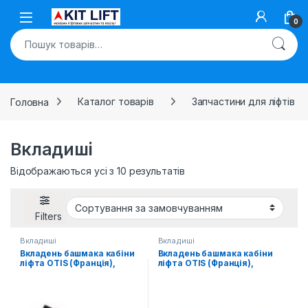
Skip to navigation
Skip to content
Open
0
Шукати:
Головна
Каталог товарів
Запчастини для ліфтів
Вкладиші
Відображаються усі з 10 результатів
Filters
Вкладиші
Вкладиші
Вкладень башмака кабіни
Вкладень башмака кабіни
ліфта OTIS (Франція),
ліфта OTIS (Франція),
FAA380F500
FAA380G2