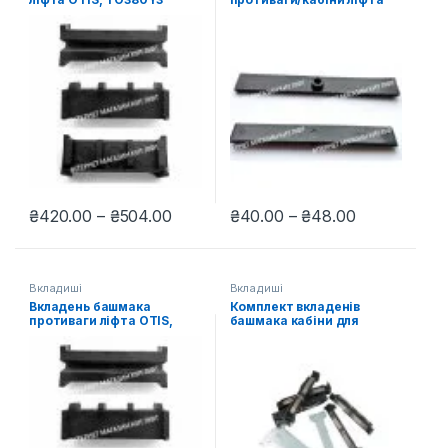
OTIS, FXMO380J4
Діапазон цін: від ₴420.00 до ₴504.
Діапазон ці
₴
420.00
–
₴
504.00
₴
40.00
–
₴
48.00
Цей товар має кілька варіантів. Параметри можна вибрати н
Цей товар має кілька варіантів
Вкладиші
Вкладиші
Вкладень башмака
Комплект вкладенів
противаги ліфта OTIS,
башмака кабіни для
TO380Y1
чеських ліфтів