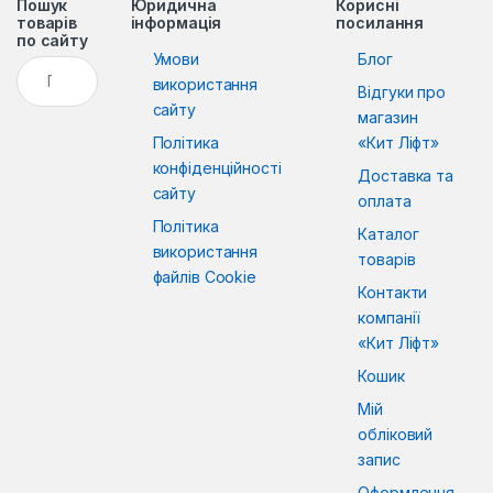
Пошук
Юридична
Корисні
товарів
інформація
посилання
по сайту
Умови
Блог
Пошук:
використання
Відгуки про
сайту
магазин
Політика
«Кит Ліфт»
конфіденційності
Доставка та
сайту
оплата
Політика
Каталог
використання
товарів
файлів Cookie
Контакти
компанії
«Кит Ліфт»
Кошик
Мій
обліковий
запис
Оформлення