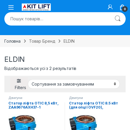
Skip to navigation
Skip to content
Open
0
Шукати:
Головна
Товар Бренд
ELDIN
ELDIN
Відображаються усі з 2 результатів
Filters
Двигуни
Двигуни
Статор ліфта ОТІС 8,5 кВт,
Статор ліфта ОТІС 8.5 кВт
ZAA9676AXH37-1
(для опції OVF20),
ZAA9676AXH37