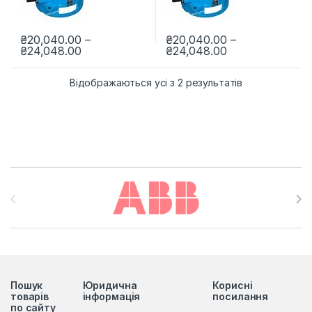
₴
20,040.00
–
₴
20,040.00
–
Діапазон цін: від ₴20,040.00 до ₴24,048.
Діапазон цін: в
₴
24,048.00
₴
24,048.00
Цей товар має кілька варіантів. Параметри можна вибрати н
Цей товар має кілька варіанті
Відображаються усі з 2 результатів
Brands Carousel
Пошук
Юридична
Корисні
товарів
інформація
посилання
по сайту