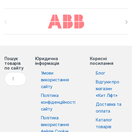
Brands Carousel
Пошук
Юридична
Корисні
товарів
інформація
посилання
по сайту
Умови
Блог
Пошук:
використання
Відгуки про
сайту
магазин
Політика
«Кит Ліфт»
конфіденційності
Доставка та
сайту
оплата
Політика
Каталог
використання
товарів
файлів Cookie