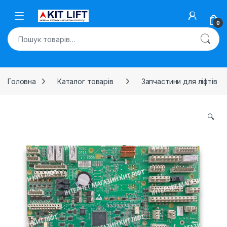
Skip to navigation
Skip to content
Open
0
Шукати:
Головна
Каталог товарів
Запчастини для ліфтів
🔍