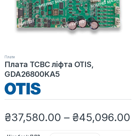
Плати
Плата TCBC ліфта OTIS,
GDA26800KA5
Д
₴
37,580.00
–
₴
45,096.00