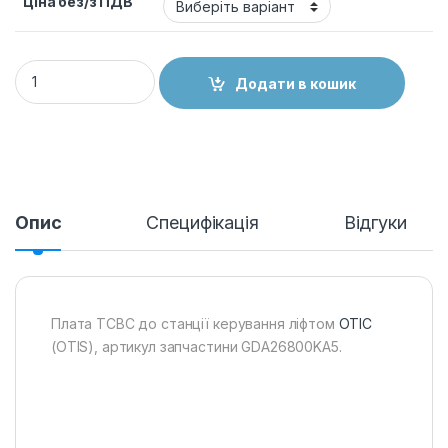
Ціна без/з ПДВ
Плата TCBC ліфта OTIS, GDA26800KA5 quantity
Додати в кошик
Опис
Специфікація
Відгуки
Плата TCBC до станції керування ліфтом
ОТІС
(OTIS), артикул запчастини GDA26800KA5.