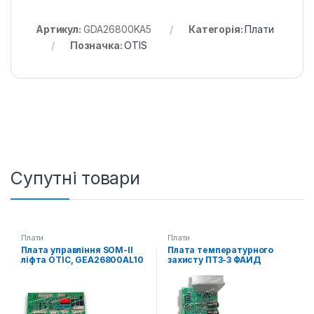
Артикул:
GDA26800KA5
Категорія:
Плати
Позначка:
OTIS
Супутні товари
Плати
Плати
Плата управління SOM-II
Плата температурного
ліфта ОТІС, GEA26800AL10
захисту ПТЗ-3 ФАИД
469.135.038