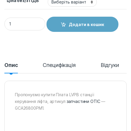
Ціна без/з ПДВ
Плата LVPB станції керування ліфта, GCA26800PM1 quanti
Додати в кошик
Опис
Специфікація
Відгуки
Пропонуємо купити Плата LVPB станції
керування ліфта, артикул
запчастини ОТІС
—
GCA26800PM1.