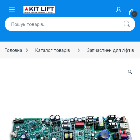
Skip to navigation
Skip to content
Open
0
Шукати:
Головна
Каталог товарів
Запчастини для ліфтів
🔍