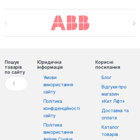
Brands Carousel
Пошук
Юридична
Корисні
товарів
інформація
посилання
по сайту
Умови
Блог
Пошук:
використання
Відгуки про
сайту
магазин
Політика
«Кит Ліфт»
конфіденційності
Доставка та
сайту
оплата
Політика
Каталог
використання
товарів
файлів Cookie