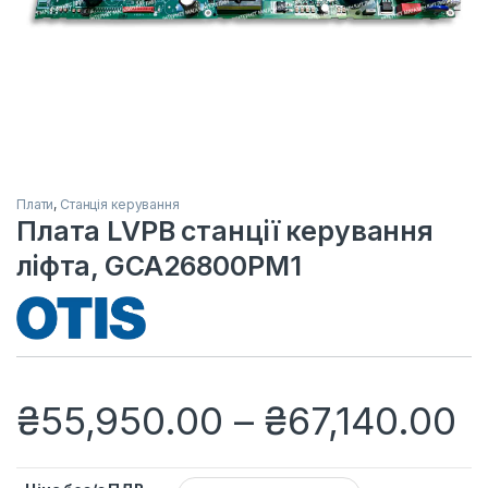
Плати
,
Станція керування
Плата LVPB станції керування
ліфта, GCA26800PM1
Д
₴
55,950.00
–
₴
67,140.00