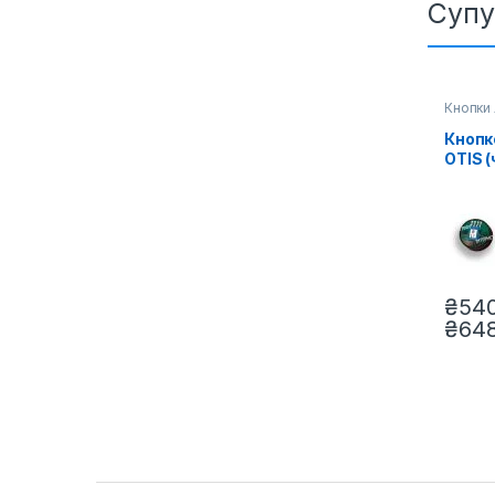
Супу
Кнопки 
Кнопк
OTIS 
індик
₴
540
₴
648
Цей то