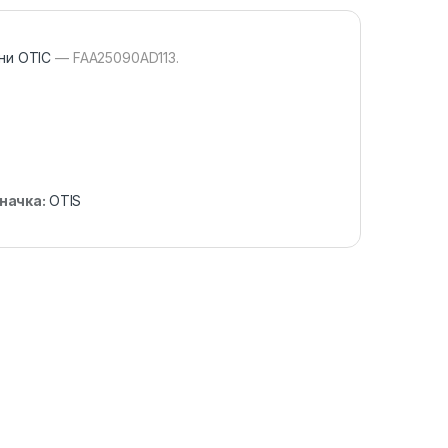
ни ОТІС
— FAA25090AD113.
начка:
OTIS