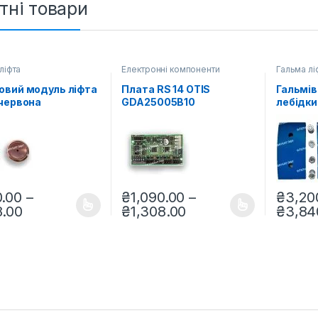
тні товари
ліфта
Електронні компоненти
Гальма лі
овий модуль ліфта
Плата RS 14 OTIS
Гальмів
(червона
GDA25005B10
лебідки
ація), FAA25090L1
(дистанційна станція
13VTR,
систем управління)
.00
–
₴
1,090.00
–
₴
3,20
Діапазон цін: від ₴540.00 до ₴648.00
Діапазон цін: від ₴
.00
₴
1,308.00
₴
3,84
вар має кілька варіантів. Параметри можна вибрати на сторінці 
Цей товар має кілька варіантів. Параме
Цей това