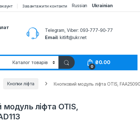
Russian
Ukrainian
акаунт
Завантажити контакти
плат
Telegram, Viber: 093-777-90-77
Email:
kitlift@ukr.net
₴
0.00
0
Кнопки ліфта
Кнопковий модуль ліфта OTIS, FAA2509
 модуль ліфта OTIS,
AD113