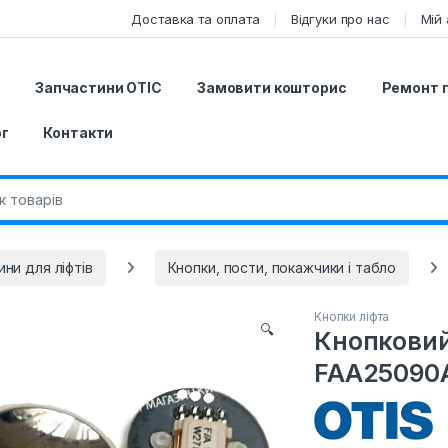
Доставка та оплата
Відгуки про нас
Мій 
г
Запчастини ОТІС
Замовити кошторис
Ремонт 
г
Контакти
r:
ни для ліфтів
Кнопки, пости, покажчики і табло
Кнопки ліфта
🔍
Кнопковий
FAA25090