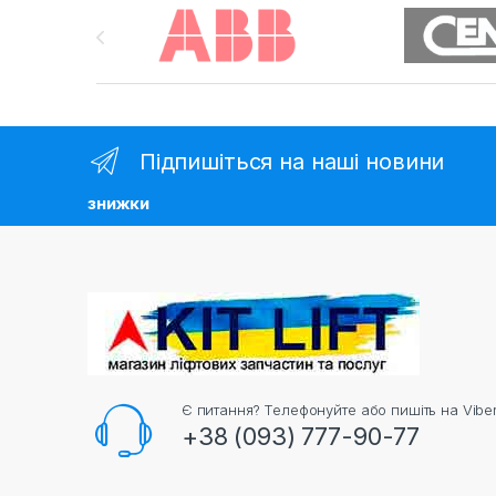
Brands Carousel
Підпишіться на наші новини
знижки
Є питання? Телефонуйте або пишіть на Viber
+38 (093) 777-90-77