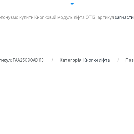
понуємо купити Кнопковий модуль ліфта OTIS, артикул
запчасти
тикул:
FAA25090AD113
Категорія:
Кнопки ліфта
Поз