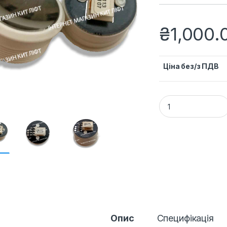
₴
1,000.
Ціна без/з ПДВ
Кнопковий модуль
Опис
Специфікація