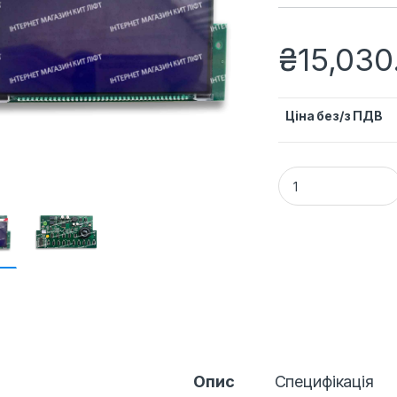
₴
15,030
Ціна без/з ПДВ
Індикатор положен
Опис
Специфікація