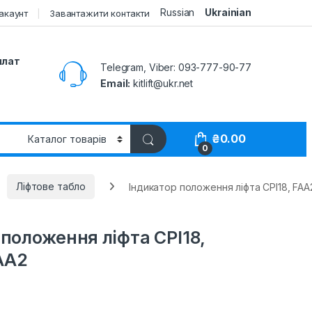
Russian
Ukrainian
акаунт
Завантажити контакти
плат
Telegram, Viber: 093-777-90-77
Email:
kitlift@ukr.net
₴
0.00
0
Ліфтове табло
Індикатор положення ліфта CPI18, FA
положення ліфта CPI18,
AA2