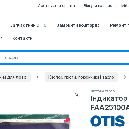
Доставка та оплата
Відгуки про нас
Мій 
г
Запчастини ОТІС
Замовити кошторис
Ремонт 
г
Контакти
r:
ни для ліфтів
Кнопки, пости, покажчики і табло
Ліфтове табло
🔍
Індикатор 
FAA25100