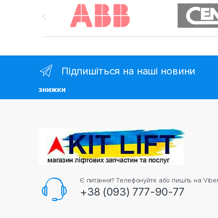
Brands Carousel
Підпишіться на наші новини
знижки
Є питання? Телефонуйте або пишіть на Viber
+38 (093) 777-90-77