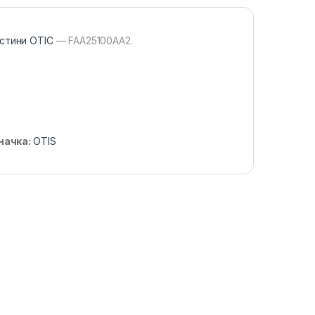
стини ОТІС
— FAA25100AA2.
начка:
OTIS