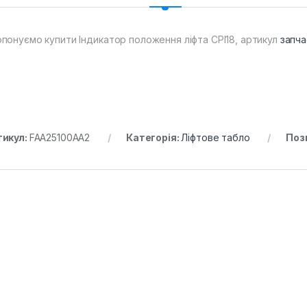
понуємо купити Індикатор положення ліфта CPI18, артикул
запча
тикул:
FAA25100AA2
Категорія:
Ліфтове табло
Поз