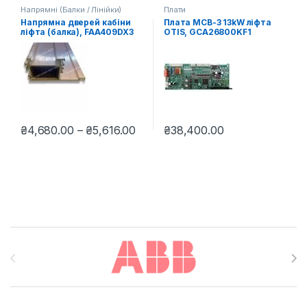
Напрямні (Балки / Лінійки)
Плати
Напрямна дверей кабіни
Плата MCB-3 13kW ліфта
ліфта (балка), FAA409DX3
OTIS, GCA26800KF1
Діапазон цін: від ₴4,680.00 до 
₴
4,680.00
–
₴
5,616.00
₴
38,400.00
Цей товар має кілька варіантів. Параметри можна вибрати н
Brands Carousel