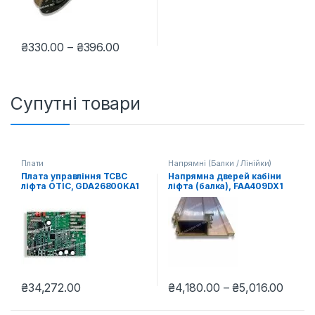
Діапазон цін: від ₴330.00 до ₴396.
₴
330.00
–
₴
396.00
Цей товар має кілька варіантів. Параметри можна вибрати н
Супутні товари
Плати
Напрямні (Балки / Лінійки)
Плата управління TCBC
Напрямна дверей кабіни
ліфта ОТІС, GDA26800KA1
ліфта (балка), FAA409DX1
Діапа
₴
34,272.00
₴
4,180.00
–
₴
5,016.00
Цей товар має кілька варіант