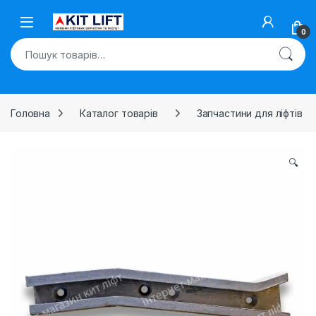
Skip to navigation
Skip to content
Open
0
Шукати:
Головна
Каталог товарів
Запчастини для ліфтів
🔍