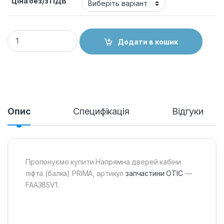
Ціна без/з ПДВ
Напрямна дверей кабіни ліфта (балка) PRIMA, FAA385V1 qu
Додати в кошик
Опис
Специфікація
Відгуки
Пропонуємо купити Напрямна дверей кабіни
ліфта (балка) PRIMA, артикул
запчастини ОТІС
—
FAA385V1.