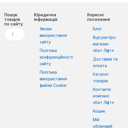
Пошук
Юридична
Корисні
товарів
інформація
посилання
по сайту
Умови
Блог
Пошук:
використання
Відгуки про
сайту
магазин
Політика
«Кит Ліфт»
конфіденційності
Доставка та
сайту
оплата
Політика
Каталог
використання
товарів
файлів Cookie
Контакти
компанії
«Кит Ліфт»
Кошик
Мій
обліковий