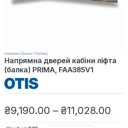
Напрямні (Балки / Лінійки)
Напрямна дверей кабіни ліфта
(балка) PRIMA, FAA385V1
Діа
₴
9,190.00
–
₴
11,028.00