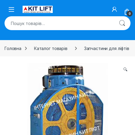
Skip to navigation
Skip to content
Open
0
Шукати:
Головна
Каталог товарів
Запчастини для ліфтів
🔍