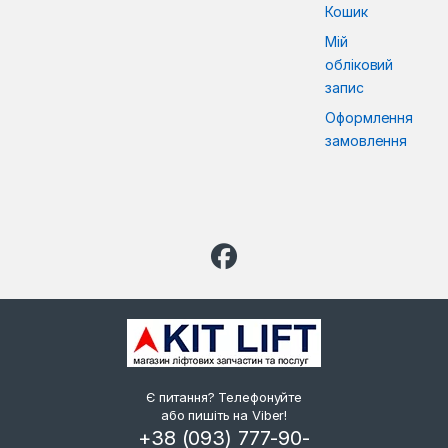
Кошик
Мій
обліковий
запис
Оформлення
замовлення
Є питання? Телефонуйте
або пишіть на Viber!
+38 (093) 777-90-